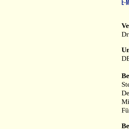
E-
Ve
Dr
Um
DE
Be
St
De
Mi
Fü
Be