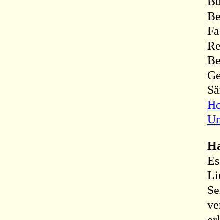
Bu
Be
Fa
Re
Be
Ge
Sä
Ho
Un
Ha
Es
Li
Se
ve
er