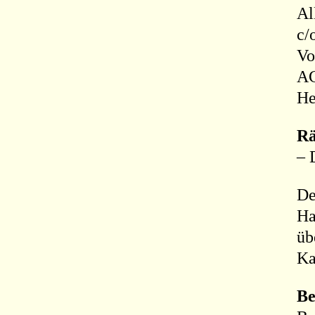
Al
c/
Vo
AG
He
Rä
– 
De
Ha
üb
Ka
Be