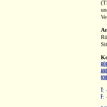
(
un
Ve
An
Rü
Si
Ko
Rü
An
93
T: 
F: 